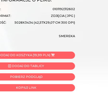
:
0101192312602
ORMAT:
ZDJĘCIA ( JPG )
OŚĆ:
5028X3434 (42,57X29,07 CM 300 DPI)
SMEREKA
ODAJ DO KOSZYKA (19,99 PLN)
DODAJ DO TABLICY
POBIERZ PODGLĄD
KOPIUJ LINK