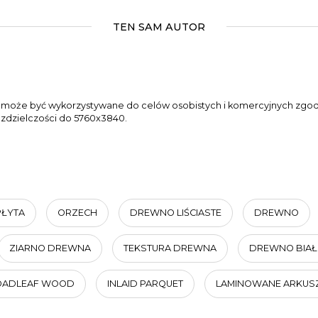
TEN SAM AUTOR
 może być wykorzystywane do celów osobistych i komercyjnych zgodni
ozdzielczości do 5760x3840.
PŁYTA
ORZECH
DREWNO LIŚCIASTE
DREWNO
ZIARNO DREWNA
TEKSTURA DREWNA
DREWNO BIAŁ
OADLEAF WOOD
INLAID PARQUET
LAMINOWANE ARKUS