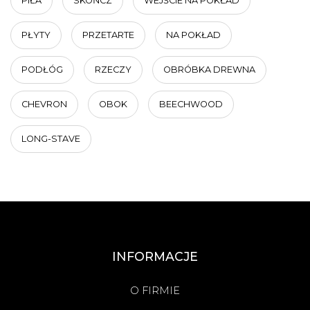
PIŁA
SKOŃCZ
WEJŚCIE NA POKŁAD
PŁYTY
PRZETARTE
NA POKŁAD
PODŁÓG
RZECZY
OBRÓBKA DREWNA
CHEVRON
OBOK
BEECHWOOD
LONG-STAVE
INFORMACJE
O FIRMIE