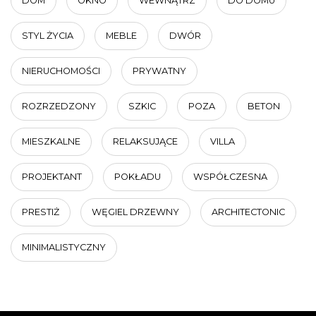
DOM
OKNO
WEWNĄTRZ
DO DOMU
STYL ŻYCIA
MEBLE
DWÓR
NIERUCHOMOŚCI
PRYWATNY
ROZRZEDZONY
SZKIC
POZA
BETON
MIESZKALNE
RELAKSUJĄCE
VILLA
PROJEKTANT
POKŁADU
WSPÓŁCZESNA
PRESTIŻ
WĘGIEL DRZEWNY
ARCHITECTONIC
MINIMALISTYCZNY