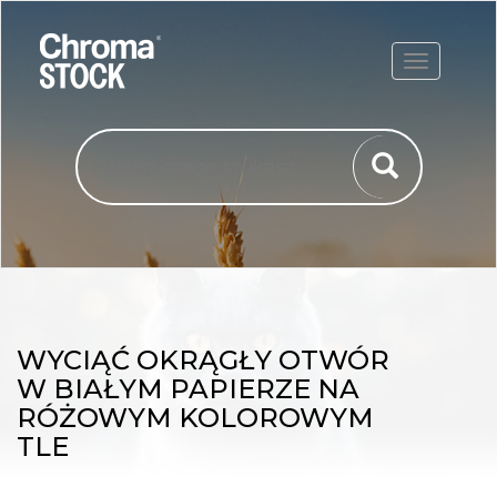
ROZWIŃ
WYCIĄĆ OKRĄGŁY OTWÓR
W BIAŁYM PAPIERZE NA
RÓŻOWYM KOLOROWYM
TLE