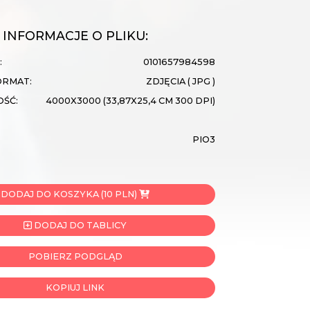
INFORMACJE O PLIKU:
:
0101657984598
ORMAT:
ZDJĘCIA ( JPG )
OŚĆ:
4000X3000 (33,87X25,4 CM 300 DPI)
PIO3
DODAJ DO KOSZYKA (10 PLN)
DODAJ DO TABLICY
POBIERZ PODGLĄD
KOPIUJ LINK