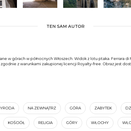
TEN SAM AUTOR
ne w górach w północnych Włoszech. Widok z lotu ptaka. Ferrara di
odnie z warunkami zakupionej licencji Royalty-free. Obraz jest dost
ZYRODA
NA ZEWNĄTRZ
GÓRA
ZABYTEK
DZ
KOŚCIÓŁ
RELIGIA
GÓRY
WŁOCHY
WŁO