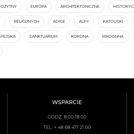
ROŻYTNY
EUROPA
ARCHITEKTONICZNE
HISTORYC
O
RELIGIJNYCH
ADIGE
ALPY
KATOLICKI
LPEJSKA
SANKTUARIUM
KORONA
MADONNA.
WSPARCIE
GODZ: 8:00-18:00
TEL: + 48 68 477 21 00