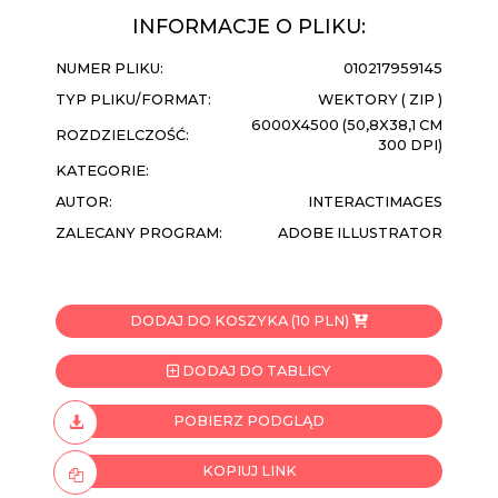
INFORMACJE O PLIKU:
NUMER PLIKU:
010217959145
TYP PLIKU/FORMAT:
WEKTORY ( ZIP )
6000X4500 (50,8X38,1 CM
ROZDZIELCZOŚĆ:
300 DPI)
KATEGORIE:
AUTOR:
INTERACTIMAGES
ZALECANY PROGRAM:
ADOBE ILLUSTRATOR
DODAJ DO KOSZYKA (10 PLN)
DODAJ DO TABLICY
POBIERZ PODGLĄD
KOPIUJ LINK