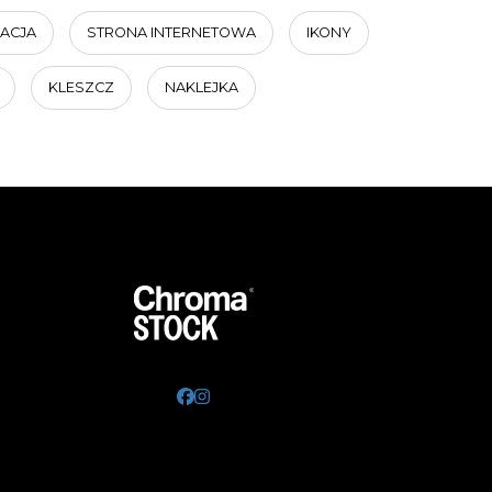
ACJA
STRONA INTERNETOWA
IKONY
KLESZCZ
NAKLEJKA