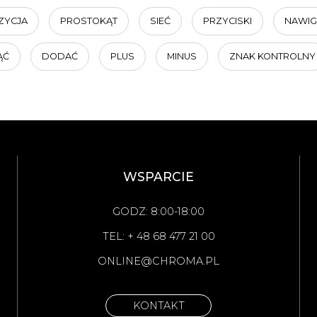
ZYCJA
PROSTOKĄT
SIEĆ
PRZYCISKI
NAWIG
ĄĆ
DODAĆ
PLUS
MINUS
ZNAK KONTROLNY
WSPARCIE
GODZ: 8:00-18:00
TEL: + 48 68 477 21 00
ONLINE@CHROMA.PL
KONTAKT