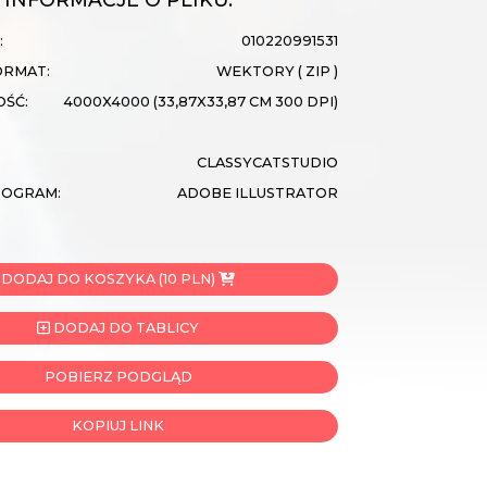
:
010220991531
ORMAT:
WEKTORY ( ZIP )
OŚĆ:
4000X4000 (33,87X33,87 CM 300 DPI)
CLASSYCATSTUDIO
ROGRAM:
ADOBE ILLUSTRATOR
DODAJ DO KOSZYKA (10 PLN)
DODAJ DO TABLICY
POBIERZ PODGLĄD
KOPIUJ LINK