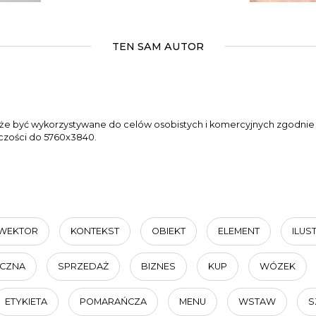
TEN SAM AUTOR
oże być wykorzystywane do celów osobistych i komercyjnych zgodnie z
lczości do 5760x3840.
WEKTOR
KONTEKST
OBIEKT
ELEMENT
ILUS
ICZNA
SPRZEDAŻ
BIZNES
KUP
WÓZEK
ETYKIETA
POMARAŃCZA
MENU
WSTAW
S