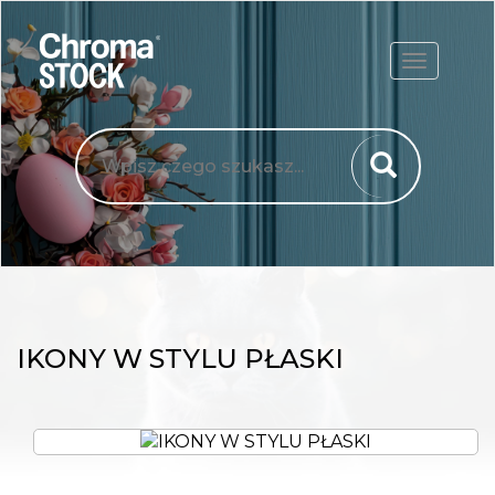
ROZWIŃ
IKONY W STYLU PŁASKI