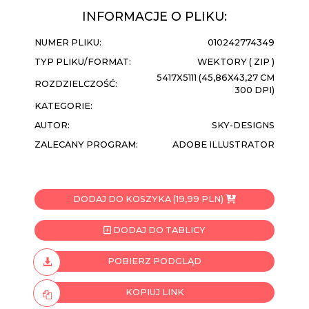
INFORMACJE O PLIKU:
NUMER PLIKU:
010242774349
TYP PLIKU/FORMAT:
WEKTORY ( ZIP )
5417X5111 (45,86X43,27 CM
ROZDZIELCZOŚĆ:
300 DPI)
KATEGORIE:
AUTOR:
SKY-DESIGNS
ZALECANY PROGRAM:
ADOBE ILLUSTRATOR
DODAJ DO KOSZYKA (19,99 PLN)
DODAJ DO TABLICY
POBIERZ PODGLĄD
KOPIUJ LINK