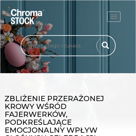
ROZWIŃ
ZBLIŻENIE PRZERAŻONEJ
KROWY WŚRÓD
FAJERWERKÓW,
PODKREŚLAJĄCE
EMOCJONALNY WPŁYW