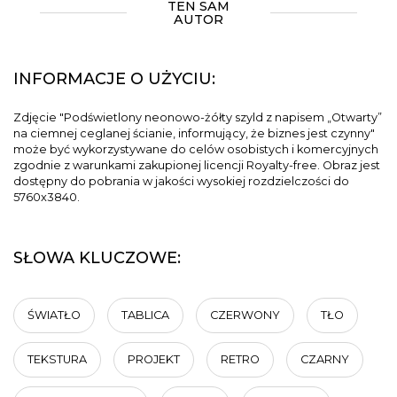
TEN SAM
AUTOR
INFORMACJE O UŻYCIU:
Zdjęcie "Podświetlony neonowo-żółty szyld z napisem „Otwarty”
na ciemnej ceglanej ścianie, informujący, że biznes jest czynny"
może być wykorzystywane do celów osobistych i komercyjnych
zgodnie z warunkami zakupionej licencji Royalty-free. Obraz jest
dostępny do pobrania w jakości wysokiej rozdzielczości do
5760x3840.
SŁOWA KLUCZOWE:
ŚWIATŁO
TABLICA
CZERWONY
TŁO
TEKSTURA
PROJEKT
RETRO
CZARNY