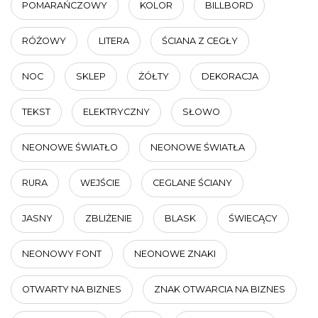
POMARAŃCZOWY
KOLOR
BILLBORD
RÓŻOWY
LITERA
ŚCIANA Z CEGŁY
NOC
SKLEP
ŻÓŁTY
DEKORACJA
TEKST
ELEKTRYCZNY
SŁOWO
NEONOWE ŚWIATŁO
NEONOWE ŚWIATŁA
RURA
WEJŚCIE
CEGLANE ŚCIANY
JASNY
ZBLIŻENIE
BLASK
ŚWIECĄCY
NEONOWY FONT
NEONOWE ZNAKI
OTWARTY NA BIZNES
ZNAK OTWARCIA NA BIZNES