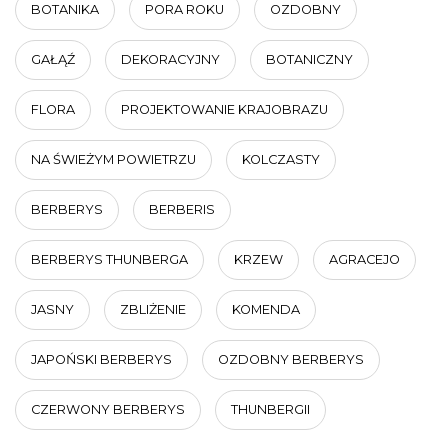
BOTANIKA
PORA ROKU
OZDOBNY
GAŁĄŹ
DEKORACYJNY
BOTANICZNY
FLORA
PROJEKTOWANIE KRAJOBRAZU
NA ŚWIEŻYM POWIETRZU
KOLCZASTY
BERBERYS
BERBERIS
BERBERYS THUNBERGA
KRZEW
AGRACEJO
JASNY
ZBLIŻENIE
KOMENDA
JAPOŃSKI BERBERYS
OZDOBNY BERBERYS
CZERWONY BERBERYS
THUNBERGII