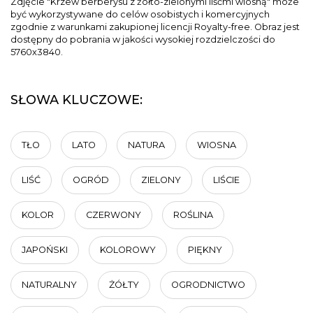
Zdjęcie "Krzew berberysu z żółto-zielonymi liśćmi wiosną" może
być wykorzystywane do celów osobistych i komercyjnych
zgodnie z warunkami zakupionej licencji Royalty-free. Obraz jest
dostępny do pobrania w jakości wysokiej rozdzielczości do
5760x3840.
SŁOWA KLUCZOWE:
TŁO
LATO
NATURA
WIOSNA
LIŚĆ
OGRÓD
ZIELONY
LIŚCIE
KOLOR
CZERWONY
ROŚLINA
JAPOŃSKI
KOLOROWY
PIĘKNY
NATURALNY
ŻÓŁTY
OGRODNICTWO