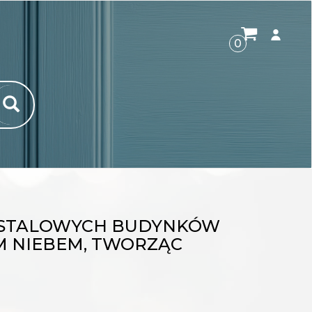
ROZWI
0
I STALOWYCH BUDYNKÓW
YM NIEBEM, TWORZĄC