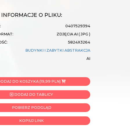
INFORMACJE O PLIKU:
:
0407529394
ORMAT:
ZDJĘCIA AI ( JPG )
OŚĆ:
5824X3264
BUDYNKI I ZABYTKI
ABSTRAKCJA
AI
ODAJ DO KOSZYKA (19,99 PLN)
DODAJ DO TABLICY
POBIERZ PODGLĄD
KOPIUJ LINK