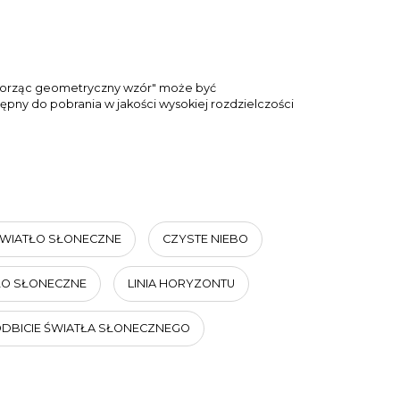
 tworząc geometryczny wzór" może być
ępny do pobrania w jakości wysokiej rozdzielczości
ŚWIATŁO SŁONECZNE
CZYSTE NIEBO
ŁO SŁONECZNE
LINIA HORYZONTU
DBICIE ŚWIATŁA SŁONECZNEGO