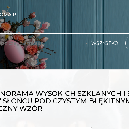
OMA.PL
WSZYSTKO
ANORAMA WYSOKICH SZKLANYCH 
 W SŁOŃCU POD CZYSTYM BŁĘKITN
CZNY WZÓR