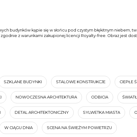
lowych budynków kąpie się w słońcu pod czystym błękitnym niebem,
odnie z warunkami zakupionej licencji Royalty-free. Obraz jest dost
SZKLANE BUDYNKI
STALOWE KONSTRUKCJE
CIEPŁE 
I
NOWOCZESNA ARCHITEKTURA
ODBICIA
ŚWIAT
N
DETAL ARCHITEKTONICZNY
SYLWETKA MIASTA
O
W CIĄGU DNIA
SCENA NA ŚWIEŻYM POWIETRZU