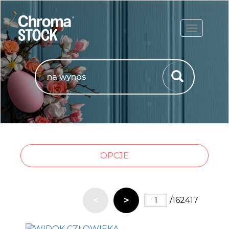
ROZWIŃ
OPCJE
<
>
/162417