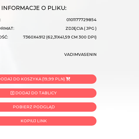
INFORMACJE O PLIKU:
:
0101177729854
ORMAT:
ZDJĘCIA ( JPG )
OŚĆ:
7360X4912 (62,31X41,59 CM 300 DPI)
VADIMVASENIN
ODAJ DO KOSZYKA (19,99 PLN)
DODAJ DO TABLICY
POBIERZ PODGLĄD
KOPIUJ LINK