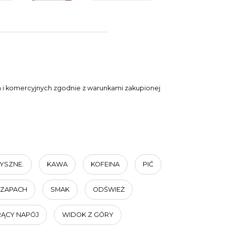
ch i komercyjnych zgodnie z warunkami zakupionej
YSZNE.
KAWA
KOFEINA
PIĆ
ZAPACH
SMAK
ODŚWIEŻ
ĄCY NAPÓJ
WIDOK Z GÓRY