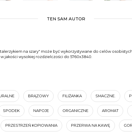
TEN SAM AUTOR
y z talerzykiem na szary" może być wykorzystywane do celów osobisty
a w jakości wysokiej rozdzielczości do 5760x3840.
URALNE
BRĄZOWY
FILIŻANKA
SMACZNE.
P
SPODEK
NAPOJE
ORGANICZNE
AROMAT
PRZESTRZEŃ KOPIOWANIA
PRZERWA NA KAWĘ
GOR