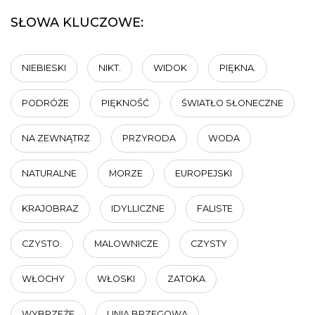
SŁOWA KLUCZOWE:
NIEBIESKI
NIKT.
WIDOK
PIĘKNA.
PODRÓŻE
PIĘKNOŚĆ
ŚWIATŁO SŁONECZNE
NA ZEWNĄTRZ
PRZYRODA
WODA
NATURALNE
MORZE
EUROPEJSKI
KRAJOBRAZ
IDYLLICZNE
FALISTE
CZYSTO.
MALOWNICZE
CZYSTY
WŁOCHY
WŁOSKI
ZATOKA
WYBRZEŻE
LINIA BRZEGOWA