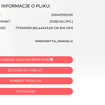
INFORMACJE O PLIKU:
:
0101470115320
ORMAT:
ZDJĘCIA ( JPG )
OŚĆ:
7729X5155 (65,44X43,65 CM 300 DPI)
MARHARYTA_HANHALO
ODAJ DO KOSZYKA (19,99 PLN)
DODAJ DO TABLICY
POBIERZ PODGLĄD
KOPIUJ LINK