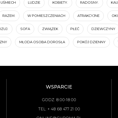
UŚMIECH
LUDZIE
KOBIETY.
RADOSNY.
KAU
RAZEM.
W POMIESZCZENIACH
ATRAKCYJNE
OK
ZUJ.
SOFA
ZWIĄZEK
PŁEĆ
DZIEWCZYNY
ZNY
MŁODA OSOBA DOROSŁA
POKÓJ DZIENNY
WSPARCIE
GODZ: 8:00-18:00
TEL: + 48 68 477 21 00