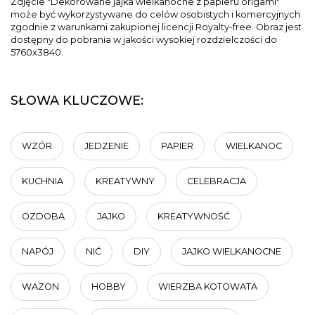
Zdjęcie "Dekorowane jajka wielkanocne z papieru origami"
może być wykorzystywane do celów osobistych i komercyjnych
zgodnie z warunkami zakupionej licencji Royalty-free. Obraz jest
dostępny do pobrania w jakości wysokiej rozdzielczości do
5760x3840.
SŁOWA KLUCZOWE:
WZÓR
JEDZENIE
PAPIER
WIELKANOC
KUCHNIA
KREATYWNY
CELEBRACJA
OZDOBA
JAJKO
KREATYWNOŚĆ
NAPÓJ
NIĆ
DIY
JAJKO WIELKANOCNE
WAZON
HOBBY
WIERZBA KOTOWATA