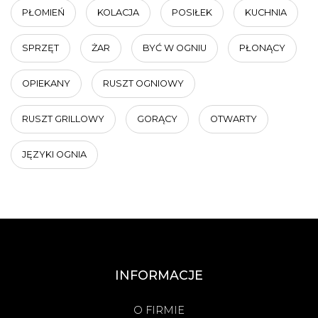
PŁOMIEŃ
KOLACJA
POSIŁEK
KUCHNIA
SPRZĘT
ŻAR
BYĆ W OGNIU
PŁONĄCY
OPIEKANY
RUSZT OGNIOWY
RUSZT GRILLOWY
GORĄCY
OTWARTY
JĘZYKI OGNIA
INFORMACJE
O FIRMIE