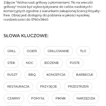
Zdjęcie "Wolna ruszt grillowy z płomieniami. Tło na wieczór
grillowy" może być wykorzystywane do celów osobistych i
komercyjnych zgodnie z warunkami zakupionej licencji Royalty-
free. Obraz jest dostępny do pobrania w jakości wysokiej
rozdzielczości do 5760x3840.
SŁOWA KLUCZOWE:
GRILL
OGIEŃ
GRILLOWANIE
TŁO
STEK
NOC
JEDZENIE
PUSTE
RUSZT
BBQ
KONCEPCJA
BARBECUE
RESTAURACJA
PRZYJĘCIE
PRZESTRZEŃ
CZARNY
POMYSŁ
PIKNIK
NARZĘDZIA