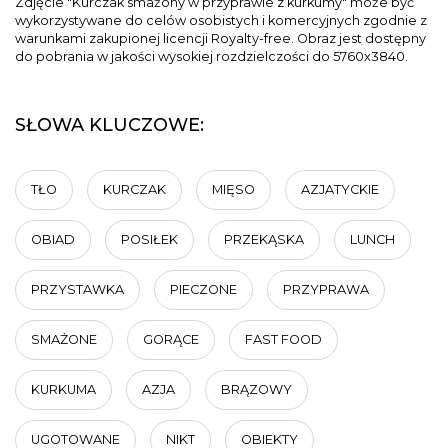
Zdjęcie "Kurczak smażony w przyprawie z kurkumy" może być
wykorzystywane do celów osobistych i komercyjnych zgodnie z
warunkami zakupionej licencji Royalty-free. Obraz jest dostępny
do pobrania w jakości wysokiej rozdzielczości do 5760x3840.
SŁOWA KLUCZOWE:
TŁO
KURCZAK
MIĘSO
AZJATYCKIE
OBIAD
POSIŁEK
PRZEKĄSKA
LUNCH
PRZYSTAWKA
PIECZONE
PRZYPRAWA
SMAŻONE
GORĄCE
FAST FOOD
KURKUMA
AZJA
BRĄZOWY
UGOTOWANE
NIKT
OBIEKTY