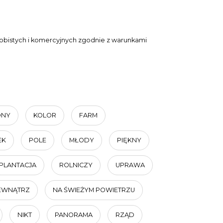
obistych i komercyjnych zgodnie z warunkami
ONY
KOLOR
FARM
EK
POLE
MŁODY
PIĘKNY
PLANTACJA
ROLNICZY
UPRAWA
EWNĄTRZ
NA ŚWIEŻYM POWIETRZU
NIKT
PANORAMA
RZĄD