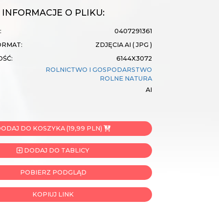
INFORMACJE O PLIKU:
:
0407291361
ORMAT:
ZDJĘCIA AI ( JPG )
OŚĆ:
6144X3072
ROLNICTWO I GOSPODARSTWO
ROLNE
NATURA
AI
ODAJ DO KOSZYKA (19,99 PLN)
DODAJ DO TABLICY
POBIERZ PODGLĄD
KOPIUJ LINK