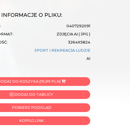
INFORMACJE O PLIKU:
:
0407292091
ORMAT:
ZDJĘCIA AI ( JPG )
OŚĆ:
3264X5824
SPORT I REKREACJA
LUDZIE
AI
ODAJ DO KOSZYKA (19,99 PLN)
DODAJ DO TABLICY
POBIERZ PODGLĄD
KOPIUJ LINK