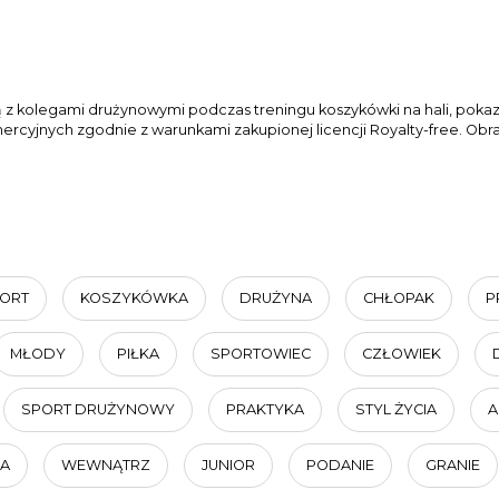
łką z kolegami drużynowymi podczas treningu koszykówki na hali, po
cyjnych zgodnie z warunkami zakupionej licencji Royalty-free. Obraz
ORT
KOSZYKÓWKA
DRUŻYNA
CHŁOPAK
P
MŁODY
PIŁKA
SPORTOWIEC
CZŁOWIEK
SPORT DRUŻYNOWY
PRAKTYKA
STYL ŻYCIA
A
JA
WEWNĄTRZ
JUNIOR
PODANIE
GRANIE