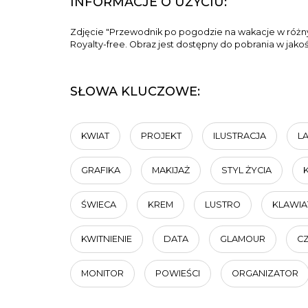
INFORMACJE O UŻYCIU:
Zdjęcie "Przewodnik po pogodzie na wakacje w różny
Royalty-free. Obraz jest dostępny do pobrania w jako
SŁOWA KLUCZOWE:
KWIAT
PROJEKT
ILUSTRACJA
L
GRAFIKA
MAKIJAŻ
STYL ŻYCIA
ŚWIECA
KREM
LUSTRO
KLAWIA
KWITNIENIE
DATA
GLAMOUR
C
MONITOR
POWIEŚCI
ORGANIZATOR