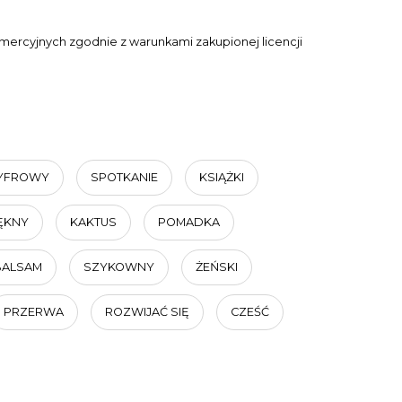
ercyjnych zgodnie z warunkami zakupionej licencji
YFROWY
SPOTKANIE
KSIĄŻKI
ĘKNY
KAKTUS
POMADKA
BALSAM
SZYKOWNY
ŻEŃSKI
PRZERWA
ROZWIJAĆ SIĘ
CZEŚĆ