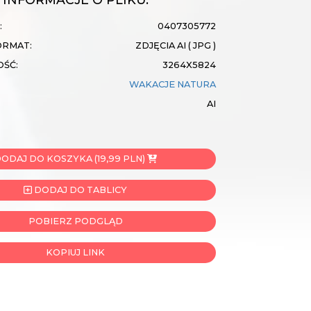
:
0407305772
ORMAT:
ZDJĘCIA AI ( JPG )
OŚĆ:
3264X5824
WAKACJE
NATURA
AI
ODAJ DO KOSZYKA (19,99 PLN)
DODAJ DO TABLICY
POBIERZ PODGLĄD
KOPIUJ LINK