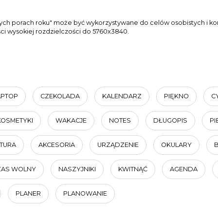
ch porach roku" może być wykorzystywane do celów osobistych i kom
ści wysokiej rozdzielczości do 5760x3840.
APTOP
CZEKOLADA
KALENDARZ
PIĘKNO
C
KOSMETYKI
WAKACJE
NOTES
DŁUGOPIS
PI
TURA
AKCESORIA
URZĄDZENIE
OKULARY
ZAS WOLNY
NASZYJNIKI
KWITNĄĆ
AGENDA
PLANER
PLANOWANIE