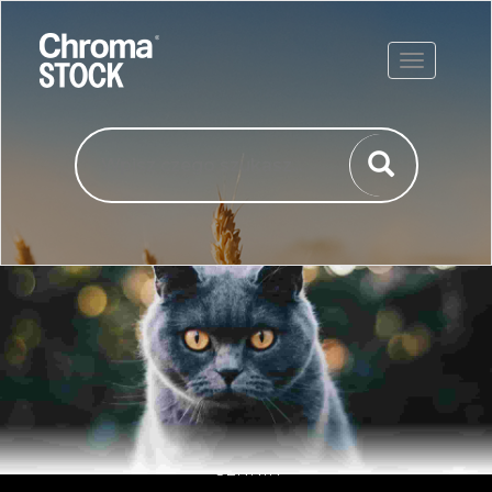
ROZWIŃ
ERROR
INFORMACJE
O FIRMIE
CENNIK