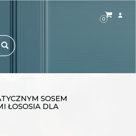
ROZWI
0
ATYCZNYM SOSEM
I ŁOSOSIA DLA