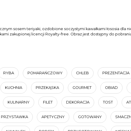
cznym sosem teriyaki, ozdobione soczystymi kawałkami łososia dla
mi zakupionej licencji Royalty-free. Obraz jest dostępny do pobrani
RYBA
POMARAŃCZOWY
CHLEB
PREZENTACJA
KUCHNIA
PRZEKĄSKA
GOURMET
OBIAD
KULINARNY
FILET
DEKORACJA
TOST
AT
PRZYSTAWKA
APETYCZNY
GOTOWANY
SMACZ