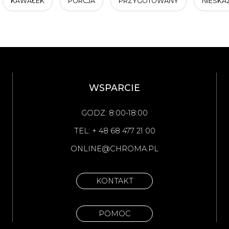
KAWAŁEK
PORCJA
PRZYGOTOWANY
NIESKA
WSPARCIE
GODZ: 8:00-18:00
TEL: + 48 68 477 21 00
ONLINE@CHROMA.PL
KONTAKT
POMOC