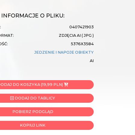
INFORMACJE O PLIKU:
:
0407421903
ORMAT:
ZDJĘCIA AI ( JPG )
OŚĆ:
5376X3584
JEDZENIE I NAPOJE
OBIEKTY
AI
ODAJ DO KOSZYKA (19,99 PLN)
DODAJ DO TABLICY
POBIERZ PODGLĄD
KOPIUJ LINK