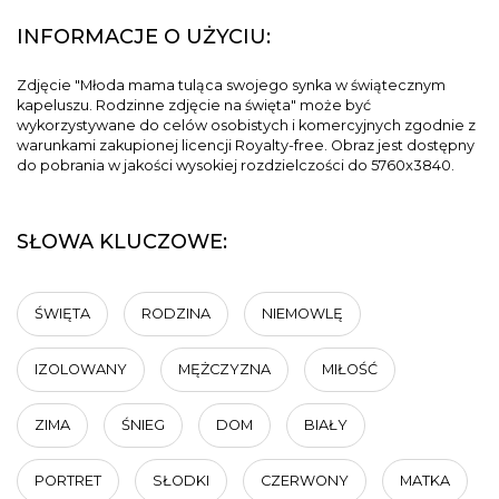
INFORMACJE O UŻYCIU:
Zdjęcie "Młoda mama tuląca swojego synka w świątecznym
kapeluszu. Rodzinne zdjęcie na święta" może być
wykorzystywane do celów osobistych i komercyjnych zgodnie z
warunkami zakupionej licencji Royalty-free. Obraz jest dostępny
do pobrania w jakości wysokiej rozdzielczości do 5760x3840.
SŁOWA KLUCZOWE:
ŚWIĘTA
RODZINA
NIEMOWLĘ
IZOLOWANY
MĘŻCZYZNA
MIŁOŚĆ
ZIMA
ŚNIEG
DOM
BIAŁY
PORTRET
SŁODKI
CZERWONY
MATKA