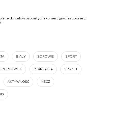
tywane do celów osobistych i komercyjnych zgodnie z
0.
JA
BIAŁY
ZDROWIE
SPORT
SPORTOWIEC
REKREACJA
SPRZĘT
AKTYWNOŚĆ
MECZ
IS