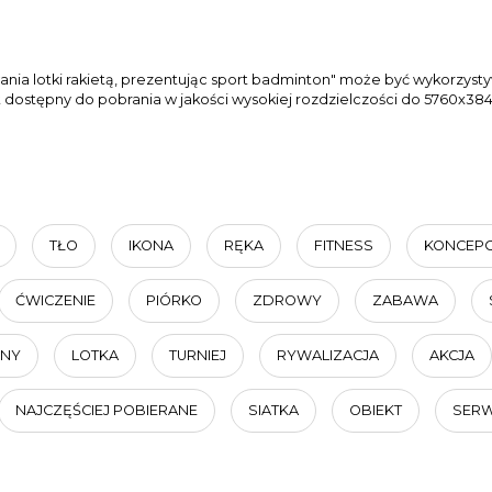
ania lotki rakietą, prezentując sport badminton" może być wykorzys
st dostępny do pobrania w jakości wysokiej rozdzielczości do 5760x384
TŁO
IKONA
RĘKA
FITNESS
KONCEPC
ĆWICZENIE
PIÓRKO
ZDROWY
ZABAWA
LNY
LOTKA
TURNIEJ
RYWALIZACJA
AKCJA
NAJCZĘŚCIEJ POBIERANE
SIATKA
OBIEKT
SERW