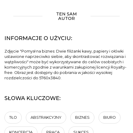
TEN SAM
AUTOR
INFORMACJE O UŻYCIU:
Zdjęcie "Pomysł na biznes: Dwie filiżanki kawy, papiery i ołówki
ustawione naprzeciwko siebie, aby skontrastować rozwiązania i
wątpliwości" może być wykorzystywane do celów osobistych i
komercyjnych zgodnie z warunkami zakupionej licencji Royalty-
free. Obraz jest dostępny do pobrania w jakości wysokiej
rozdzielczości do 5760x3840.
SŁOWA KLUCZOWE:
TŁO
ABSTRAKCYJNY
BIZNES
BIURO
KONCEPCJA
PRACA
SUKCES