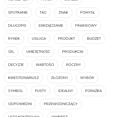
SPOTKANIE
TAG
ZNAK
POMYSŁ
DŁUGOPIS
ZARZĄDZANIE
FINANSOWY
RYNEK
USŁUGA
PRODUKT
BUDŻET
CEL
UMIEJĘTNOŚĆ
PRODUKCJA
DECYZJE
WARTOŚCI
ROCZNY
KWESTIONARIUSZ
ZŁOŻONY
WYBÓR
SYMBOL
PUSTY
IDEALNY
PORAŻKA
ODPOWIEDNI
PRZEWODNICZĄCY
LISTA KONTROLNA
WYBIERZ