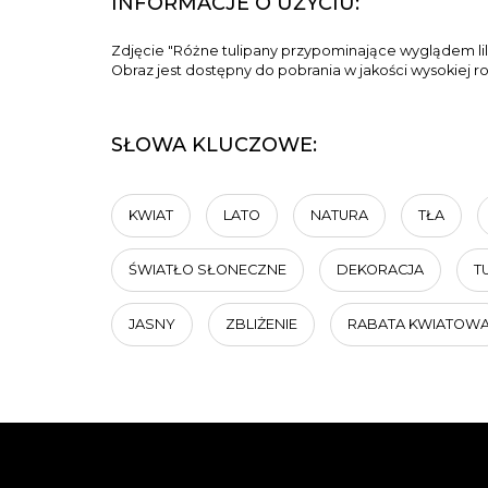
INFORMACJE O UŻYCIU:
Zdjęcie "Różne tulipany przypominające wyglądem lil
Obraz jest dostępny do pobrania w jakości wysokiej r
SŁOWA KLUCZOWE:
KWIAT
LATO
NATURA
TŁA
ŚWIATŁO SŁONECZNE
DEKORACJA
T
JASNY
ZBLIŻENIE
RABATA KWIATOW