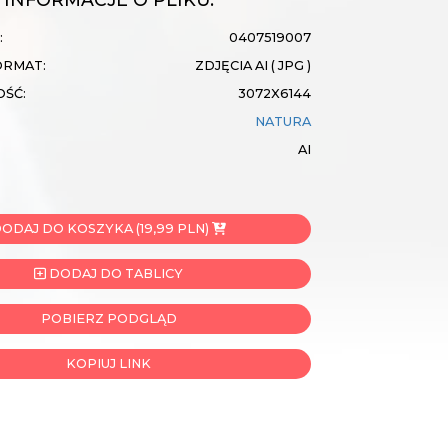
:
0407519007
ORMAT:
ZDJĘCIA AI ( JPG )
OŚĆ:
3072X6144
NATURA
AI
ODAJ DO KOSZYKA (19,99 PLN)
DODAJ DO TABLICY
POBIERZ PODGLĄD
KOPIUJ LINK