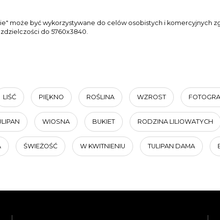
ie" może być wykorzystywane do celów osobistych i komercyjnych zgo
ozdzielczości do 5760x3840.
LIŚĆ
PIĘKNO
ROŚLINA
WZROST
FOTOGRA
ULIPAN
WIOSNA
BUKIET
RODZINA LILIOWATYCH
A
ŚWIEŻOŚĆ
W KWITNIENIU
TULIPAN DAMA