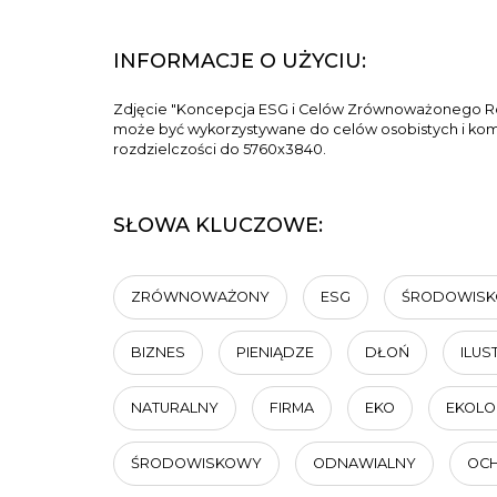
INFORMACJE O UŻYCIU:
Zdjęcie "Koncepcja ESG i Celów Zrównoważonego Roz
może być wykorzystywane do celów osobistych i komer
rozdzielczości do 5760x3840.
SŁOWA KLUCZOWE:
ZRÓWNOWAŻONY
ESG
ŚRODOWISK
BIZNES
PIENIĄDZE
DŁOŃ
ILUS
NATURALNY
FIRMA
EKO
EKOLO
ŚRODOWISKOWY
ODNAWIALNY
OC