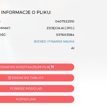
INFORMACJE O PLIKU:
:
0407522510
ORMAT:
ZDJĘCIA AI ( JPG )
OŚĆ:
5376X3584
BIZNES I FINANSE
NAUKA
AI
ODAJ DO KOSZYKA (19,99 PLN)
DODAJ DO TABLICY
POBIERZ PODGLĄD
KOPIUJ LINK