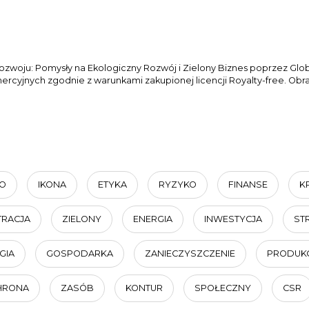
woju: Pomysły na Ekologiczny Rozwój i Zielony Biznes poprzez Glo
cyjnych zgodnie z warunkami zakupionej licencji Royalty-free. Obraz
O
IKONA
ETYKA
RYZYKO
FINANSE
K
TRACJA
ZIELONY
ENERGIA
INWESTYCJA
ST
GIA
GOSPODARKA
ZANIECZYSZCZENIE
PRODUK
HRONA
ZASÓB
KONTUR
SPOŁECZNY
CSR