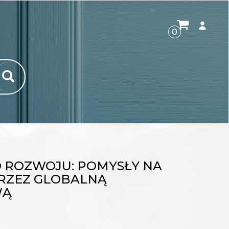
ROZWI
0
 ROZWOJU: POMYSŁY NA
PRZEZ GLOBALNĄ
WĄ