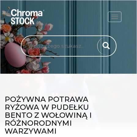
ROZWIŃ
POŻYWNA POTRAWA
RYŻOWA W PUDEŁKU
BENTO Z WOŁOWINĄ I
RÓŻNORODNYMI
WARZYWAMI