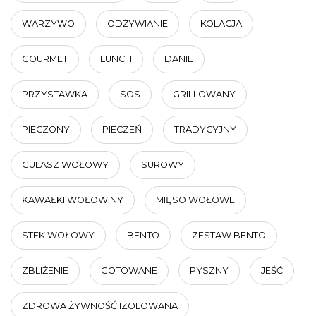
WARZYWO
ODŻYWIANIE
KOLACJA
GOURMET
LUNCH
DANIE
PRZYSTAWKA
SOS
GRILLOWANY
PIECZONY
PIECZEŃ
TRADYCYJNY
GULASZ WOŁOWY
SUROWY
KAWAŁKI WOŁOWINY
MIĘSO WOŁOWE
STEK WOŁOWY
BENTO
ZESTAW BENTŌ
ZBLIŻENIE
GOTOWANE
PYSZNY
JEŚĆ
ZDROWA ŻYWNOŚĆ IZOLOWANA