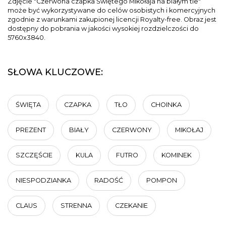
Zdjęcie "Czerwona czapka Świętego Mikołaja na białym tle"
może być wykorzystywane do celów osobistych i komercyjnych
zgodnie z warunkami zakupionej licencji Royalty-free. Obraz jest
dostępny do pobrania w jakości wysokiej rozdzielczości do
5760x3840.
SŁOWA KLUCZOWE:
ŚWIĘTA
CZAPKA
TŁO
CHOINKA
PREZENT
BIAŁY
CZERWONY
MIKOŁAJ
SZCZĘŚCIE
KULA
FUTRO
KOMINEK
NIESPODZIANKA
RADOŚĆ
POMPON
CLAUS
STRENNA
CZEKANIE