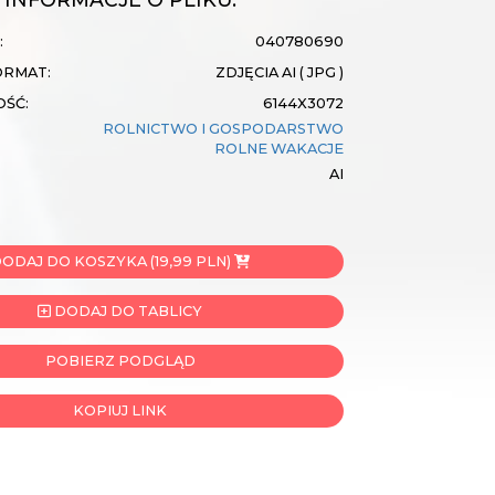
:
040780690
ORMAT:
ZDJĘCIA AI ( JPG )
OŚĆ:
6144X3072
ROLNICTWO I GOSPODARSTWO
ROLNE
WAKACJE
AI
ODAJ DO KOSZYKA (19,99 PLN)
DODAJ DO TABLICY
POBIERZ PODGLĄD
KOPIUJ LINK