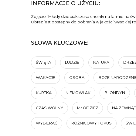
INFORMACJE O UŻYCIU:
Zdjęcie "Młody dzieciak szuka choinki na farmie na ś
Obraz jest dostępny do pobrania w jakości wysokiej r
SŁOWA KLUCZOWE:
ŚWIĘTA
LUDZIE
NATURA
DRZE
WAKACJE
OSOBA
BOŻE NARODZENI
KURTKA
NIEMOWLAK
BLONDYN
CZAS WOLNY
MŁODZIEŻ
NA ZEWNĄ
WYBIERAĆ
RÓŻNICOWY FOKUS
ŚWIE