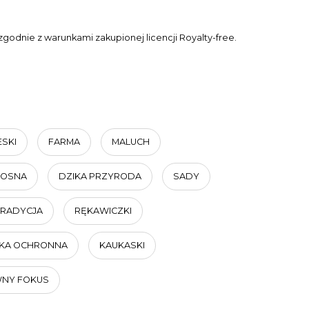
godnie z warunkami zakupionej licencji Royalty-free.
ESKI
FARMA
MALUCH
SOSNA
DZIKA PRZYRODA
SADY
TRADYCJA
RĘKAWICZKI
KA OCHRONNA
KAUKASKI
WNY FOKUS