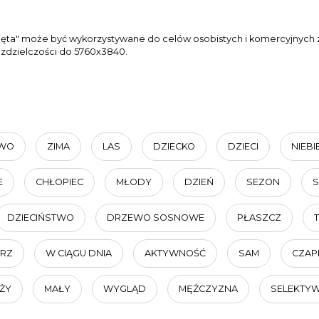
więta" może być wykorzystywane do celów osobistych i komercyjnych z
ozdzielczości do 5760x3840.
WO
ZIMA
LAS
DZIECKO
DZIECI
NIEBI
E
CHŁOPIEC
MŁODY
DZIEŃ
SEZON
DZIECIŃSTWO
DRZEWO SOSNOWE
PŁASZCZ
TRZ
W CIĄGU DNIA
AKTYWNOŚĆ
SAM
CZAP
ŻY
MAŁY
WYGLĄD
MĘŻCZYZNA
SELEKTY