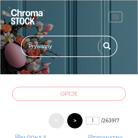
ROZWIŃ
OPCJE
<
>
/263917