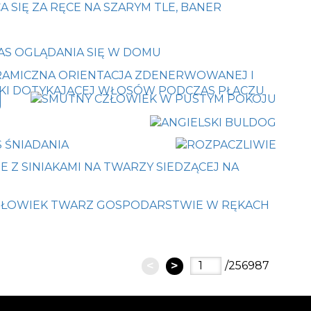
<
>
/256987