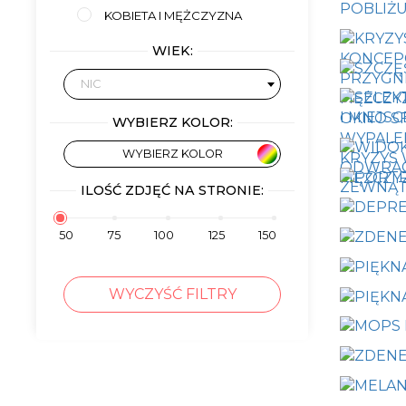
KOBIETA I MĘŻCZYZNA
WIEK:
NIC
WYBIERZ KOLOR:
WYBIERZ KOLOR
ILOŚĆ ZDJĘĆ NA STRONIE:
50
75
100
125
150
WYCZYŚĆ FILTRY