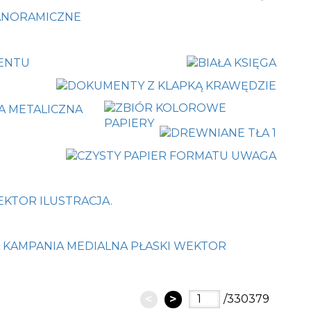
<
>
/330379