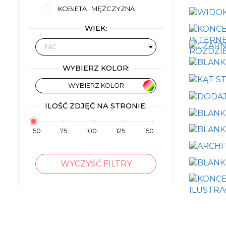
KOBIETA I MĘŻCZYZNA
WIEK:
NIC
WYBIERZ KOLOR:
WYBIERZ KOLOR
ILOŚĆ ZDJĘĆ NA STRONIE:
50
75
100
125
150
WYCZYŚĆ FILTRY