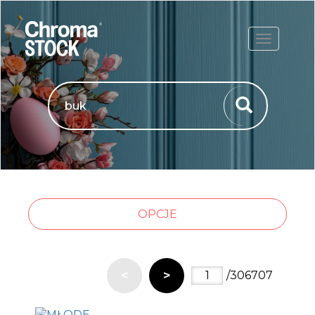
ROZWIŃ
OPCJE
<
>
/306707