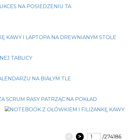
<
>
/274186