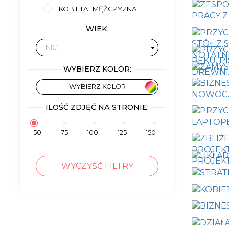
KOBIETA I MĘŻCZYZNA
WIEK:
NIC
WYBIERZ KOLOR:
WYBIERZ KOLOR
ILOŚĆ ZDJĘĆ NA STRONIE:
50
75
100
125
150
WYCZYŚĆ FILTRY