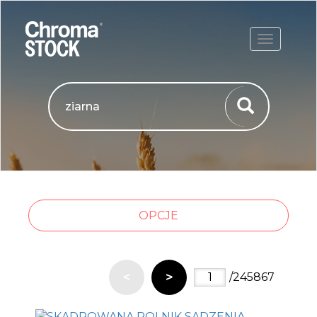
ROZWIŃ
OPCJE
<
>
/245867